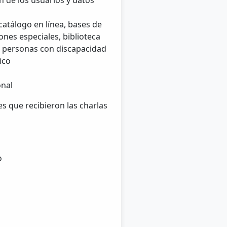
n de los usuarios y datos
 catálogo en línea, bases de
ones especiales, biblioteca
os, personas con discapacidad
ico
onal
es que recibieron las charlas
o