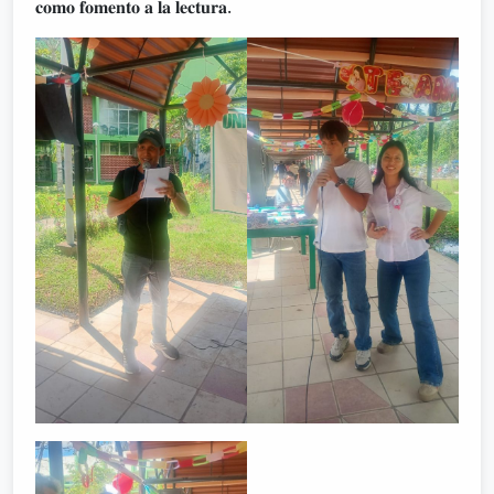
𝐜𝐨𝐦𝐨 𝐟𝐨𝐦𝐞𝐧𝐭𝐨 𝐚 𝐥𝐚 𝐥𝐞𝐜𝐭𝐮𝐫𝐚.