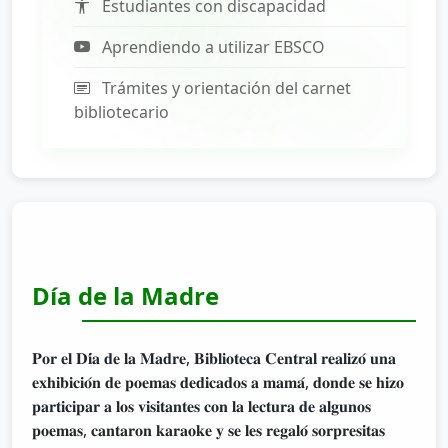
Estudiantes con discapacidad
Aprendiendo a utilizar EBSCO
Trámites y orientación del carnet
bibliotecario
Día de la Madre
𝐏𝐨𝐫 𝐞𝐥 𝐃𝐢́𝐚 𝐝𝐞 𝐥𝐚 𝐌𝐚𝐝𝐫𝐞, 𝐁𝐢𝐛𝐥𝐢𝐨𝐭𝐞𝐜𝐚 𝐂𝐞𝐧𝐭𝐫𝐚𝐥 𝐫𝐞𝐚𝐥𝐢𝐳𝐨́ 𝐮𝐧𝐚
𝐞𝐱𝐡𝐢𝐛𝐢𝐜𝐢𝐨́𝐧 𝐝𝐞 𝐩𝐨𝐞𝐦𝐚𝐬 𝐝𝐞𝐝𝐢𝐜𝐚𝐝𝐨𝐬 𝐚 𝐦𝐚𝐦𝐚́, 𝐝𝐨𝐧𝐝𝐞 𝐬𝐞 𝐡𝐢𝐳𝐨
𝐩𝐚𝐫𝐭𝐢𝐜𝐢𝐩𝐚𝐫 𝐚 𝐥𝐨𝐬 𝐯𝐢𝐬𝐢𝐭𝐚𝐧𝐭𝐞𝐬 𝐜𝐨𝐧 𝐥𝐚 𝐥𝐞𝐜𝐭𝐮𝐫𝐚 𝐝𝐞 𝐚𝐥𝐠𝐮𝐧𝐨𝐬
𝐩𝐨𝐞𝐦𝐚𝐬, 𝐜𝐚𝐧𝐭𝐚𝐫𝐨𝐧 𝐤𝐚𝐫𝐚𝐨𝐤𝐞 𝐲 𝐬𝐞 𝐥𝐞𝐬 𝐫𝐞𝐠𝐚𝐥𝐨́ 𝐬𝐨𝐫𝐩𝐫𝐞𝐬𝐢𝐭𝐚𝐬