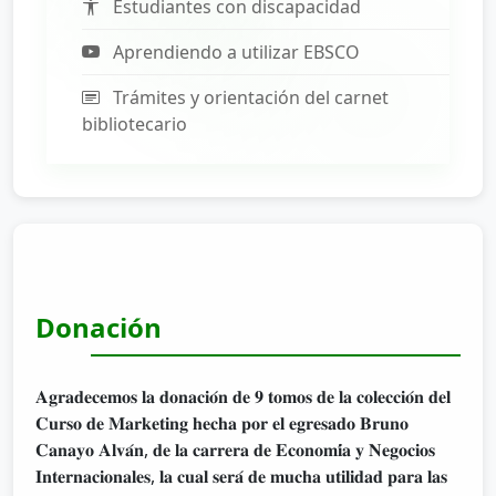
Estudiantes con discapacidad
Aprendiendo a utilizar EBSCO
Trámites y orientación del carnet
bibliotecario
Donación
𝐀𝐠𝐫𝐚𝐝𝐞𝐜𝐞𝐦𝐨𝐬 𝐥𝐚 𝐝𝐨𝐧𝐚𝐜𝐢𝐨́𝐧 𝐝𝐞 𝟗 𝐭𝐨𝐦𝐨𝐬 𝐝𝐞 𝐥𝐚 𝐜𝐨𝐥𝐞𝐜𝐜𝐢𝐨́𝐧 𝐝𝐞𝐥
𝐂𝐮𝐫𝐬𝐨 𝐝𝐞 𝐌𝐚𝐫𝐤𝐞𝐭𝐢𝐧𝐠 𝐡𝐞𝐜𝐡𝐚 𝐩𝐨𝐫 𝐞𝐥 𝐞𝐠𝐫𝐞𝐬𝐚𝐝𝐨 𝐁𝐫𝐮𝐧𝐨
𝐂𝐚𝐧𝐚𝐲𝐨 𝐀𝐥𝐯𝐚́𝐧, 𝐝𝐞 𝐥𝐚 𝐜𝐚𝐫𝐫𝐞𝐫𝐚 𝐝𝐞 𝐄𝐜𝐨𝐧𝐨𝐦𝐢́𝐚 𝐲 𝐍𝐞𝐠𝐨𝐜𝐢𝐨𝐬
𝐈𝐧𝐭𝐞𝐫𝐧𝐚𝐜𝐢𝐨𝐧𝐚𝐥𝐞𝐬, 𝐥𝐚 𝐜𝐮𝐚𝐥 𝐬𝐞𝐫𝐚́ 𝐝𝐞 𝐦𝐮𝐜𝐡𝐚 𝐮𝐭𝐢𝐥𝐢𝐝𝐚𝐝 𝐩𝐚𝐫𝐚 𝐥𝐚𝐬