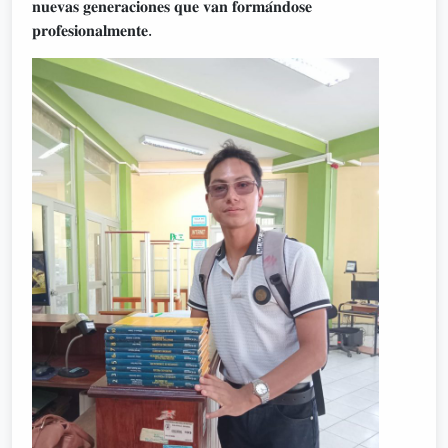
𝐧𝐮𝐞𝐯𝐚𝐬 𝐠𝐞𝐧𝐞𝐫𝐚𝐜𝐢𝐨𝐧𝐞𝐬 𝐪𝐮𝐞 𝐯𝐚𝐧 𝐟𝐨𝐫𝐦𝐚́𝐧𝐝𝐨𝐬𝐞
𝐩𝐫𝐨𝐟𝐞𝐬𝐢𝐨𝐧𝐚𝐥𝐦𝐞𝐧𝐭𝐞.