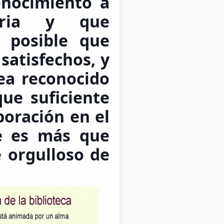
onocimiento a
aria y que
n posible que
satisfechos, y
ea reconocido
ue suficiente
boración en el
je es más que
e orgulloso de