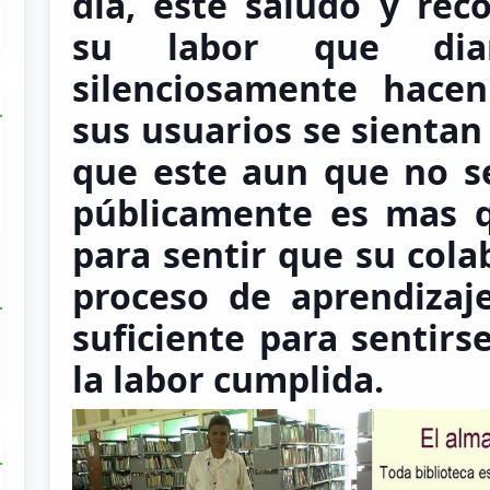
día, este saludo y rec
su labor que di
silenciosamente hace
sus usuarios se sientan 
que este aun que no s
públicamente es mas q
para sentir que su cola
proceso de aprendiza
suficiente para sentirs
la labor cumplida.